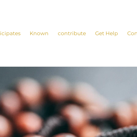
icipates
Known
contribute
Get Help
Con