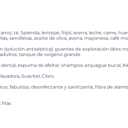
arroz, té, Splenda, lentejas, frijol, avena, leche, carne, hue
llas, servilletas, aceite de oliva, avena, mayonesa, café mo
(solución antiséptica), guantes de exploración látex no e
a adultos, tanque de oxígeno grande.
ta dental, espuma de afeitar, shampoo, enjuague bucal, K
avadora, Suavitel, Cloro.
os, fabuloso, desinfectante y sanitizante, fibra de alambr
 frias