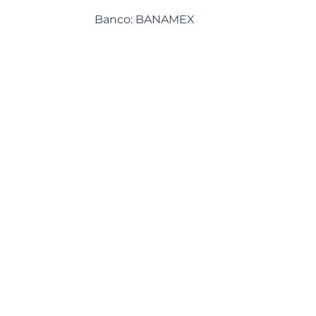
Banco: BANAMEX
A nombre de: Prelatura de Chetumal, A
Cuenta Número: 6228563
Sucursal: 468
SWIFT PARA Banamex es BNMXMXM
Clabe interbancaria: 002691046862285
Si desea donar a la Casa de Retiro Sac