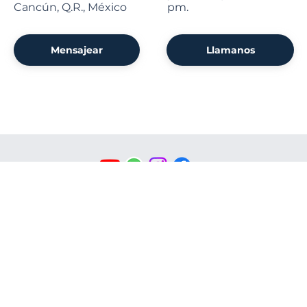
Cancún, Q.R., México
pm.
Mensajear
Llamanos
CRISTO
RESUCITADO
© 2026-2027 sitio donado por
Cenity
Conoce más haciendo clic aquí