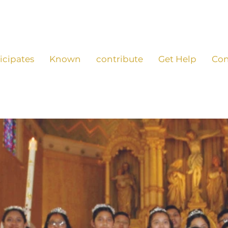
icipates
Known
contribute
Get Help
Con