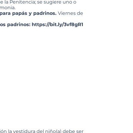
e la Penitencia; se sugiere uno o
emonia.
 para papás y padrinos.
Viernes de
los padrinos:
https://bit.ly/3vf8gR1
ción la vestidura del niño(a) debe ser