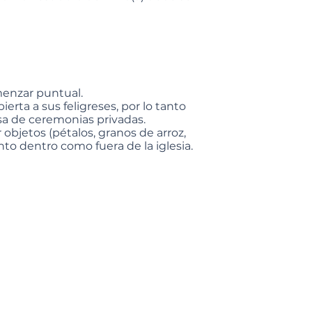
enzar puntual.
ierta a sus feligreses, por lo tanto
sa de ceremonias privadas.
 objetos (pétalos, granos de arroz,
anto dentro como fuera de la iglesia.
se lleve a cabo con el mayor decoro
a, se debe usar vestimenta adecuada.
n un lugar sagrado.
pueden subir a la grada sacramental.
esbiterio (zona del altar).
rse a la instalación eléctrica del
ar los fotógrafos deberán