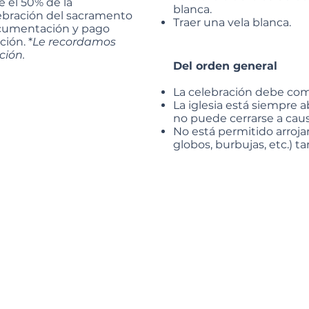
e el 50% de la
blanca.
lebración del sacramento
Traer una vela blanca.
cumentación y pago
ión. *
Le recordamos
ión.
Del orden general
La celebración debe com
La iglesia está siempre ab
no puede cerrarse a cau
No está permitido arrojar
globos, burbujas, etc.) t
Para que la celebración 
y dignidad de la liturgi
Recuerde que estamos e
Fotos y Video
El o los fotógrafos sólo 
Está prohibido subir al pr
No está permitido conecta
recinto.
Dada la dignidad del lug